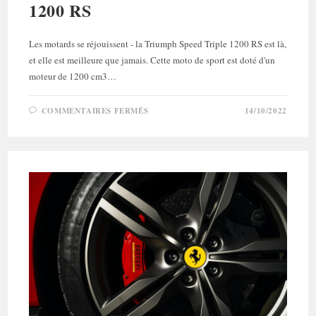
1200 RS
Les motards se réjouissent - la Triumph Speed Triple 1200 RS est là,
et elle est meilleure que jamais. Cette moto de sport est doté d'un
moteur de 1200 cm3…
SUR
COMMENTAIRES FERMÉS
14/10/2022
BALLADE
EN
TRIUMPH
SPEED
TRIPLE
1200
RS