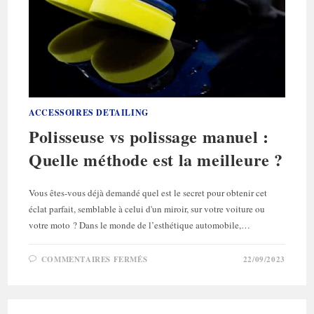
ACCESSOIRES DETAILING
Polisseuse vs polissage manuel :
Quelle méthode est la meilleure ?
Vous êtes-vous déjà demandé quel est le secret pour obtenir cet
éclat parfait, semblable à celui d'un miroir, sur votre voiture ou
votre moto ? Dans le monde de l’esthétique automobile,…
SUR
COMMENTAIRES FERMÉS
22/09/2023
POLISSEUSE
VS
POLISSAGE
MANUEL
:
QUELLE