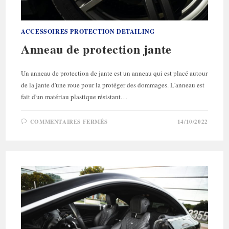
ACCESSOIRES PROTECTION DETAILING
Anneau de protection jante
Un anneau de protection de jante est un anneau qui est placé autour
de la jante d'une roue pour la protéger des dommages. L'anneau est
fait d'un matériau plastique résistant…
SUR
COMMENTAIRES FERMÉS
14/10/2022
ANNEAU
DE
PROTECTION
JANTE