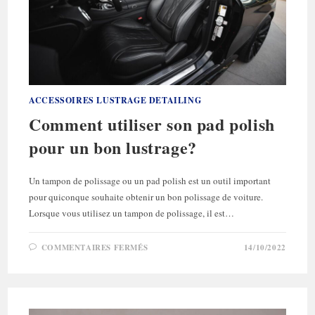
ACCESSOIRES LUSTRAGE DETAILING
Comment utiliser son pad polish
pour un bon lustrage?
Un tampon de polissage ou un pad polish est un outil important
pour quiconque souhaite obtenir un bon polissage de voiture.
Lorsque vous utilisez un tampon de polissage, il est…
SUR
COMMENTAIRES FERMÉS
14/10/2022
COMMENT
UTILISER
SON
PAD
POLISH
POUR
UN